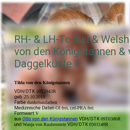
RH- & LH-Teckel & Wels
von den Königstannen &
Daggelküste
Tilda von den Königstannen
VDH/DTK
10T2943R
geb.
25.10.2010
Farbe
dunkelsaufarben
Medizinische Daten
OI frei, crd-PRA frei
Formwert
V
aus
Otto von den Königstannen
VDH/DTK
09T0386R
und
VDH/DTK
Wanja von Rauhenstein
0501148R