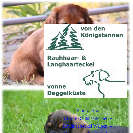
Startseite
Unsere Rauhhaarteckel
Rauhhaarteckel Welpen