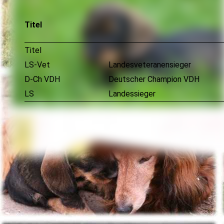
Titel
Titel
LS-Vet
Landesveteranensieger
D-Ch VDH
Deutscher Champion VDH
LS
Landessieger