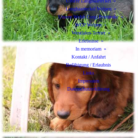
Unsere Langhaarteckel
Langhaarteckel Welpen
Unsere Welsh Corgi Pembroke
WCP Welpen
Westfalen-Terrier
Erlebnisse
In memoriam
Kontakt / Anfahrt
Befähigung / Erlaubnis
Links
Impressum
Datenschutz­erklärung