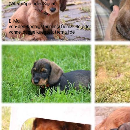
(WhatsApp oder Signal)
E-Mail
von-den-koenigstannen(at)email.de oder
vonne-daggelkueste(at)email.de