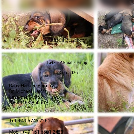
Anzahl Besucher:
L
etzte Aktualisierung
23.05.2026
Gaby Hauber-Harms &
Dr. Michael Harms
Leverner Str. 57
DE-49163 Bohmte
Tel. +49 5745 2261
Mobil +49 151 7501 2423