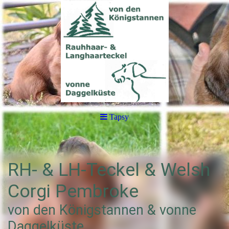
Tapsy
RH- & LH-Teckel & Welsh
Corgi Pembroke
von den Königstannen & vonne
Daggelküste