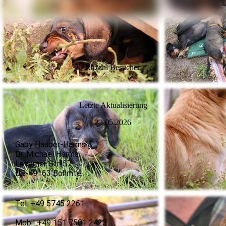
Anzahl Besucher:
L
etzte Aktualisierung
23.05.2026
Gaby Hauber-Harms &
Dr. Michael Harms
Leverner Str. 57
DE-49163 Bohmte
Tel. +49 5745 2261
Mobil +49 151 7501 2423