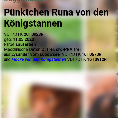
Pünktchen Runa von den
Königstannen
VDH/DTK
20T0923R
geb.
11.05.2020
Farbe
saufarben
Medizinische Daten
OI frei, crd-PRA frei
aus
Lysander vom Lubowsee
VDH/DTK
16T0670R
und
Flocke von den Königstannen
VDH/DTK
16T0912R