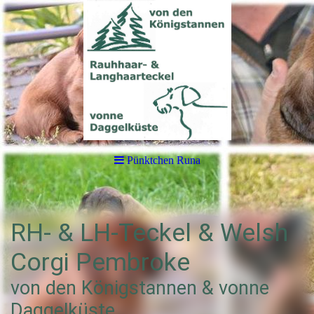
Pünktchen Runa
RH- & LH-Teckel & Welsh
Corgi Pembroke
von den Königstannen & vonne
Daggelküste