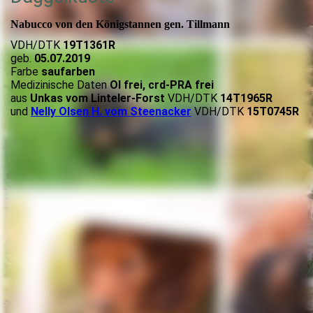
Nabucco von den Königstannen gen. Tillmann
VDH/DTK
19T1361R
geb.
05.07.2019
Farbe
saufarben
Medizinische Daten
OI frei, crd-PRA frei
aus
Unkas vom Linteler-Forst
VDH/DTK
14T1965R
und
Nelly Olsen H. vom Steenacker
VDH/DTK
15T0745R