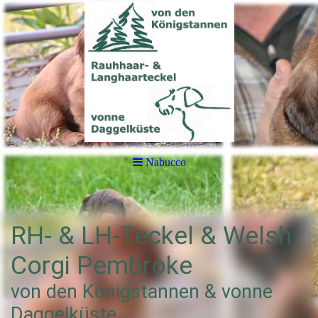
Nabucco
RH- & LH-Teckel & Welsh
Corgi Pembroke
von den Königstannen & vonne
Daggelküste