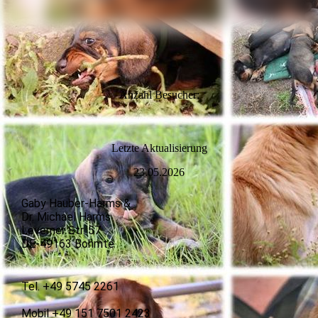
Anzahl Besucher:
L
etzte Aktualisierung
23.05.2026
Gaby Hauber-Harms &
Dr. Michael Harms
Leverner Str. 57
DE-49163 Bohmte
Tel. +49 5745 2261
Mobil +49 151 7501 2423