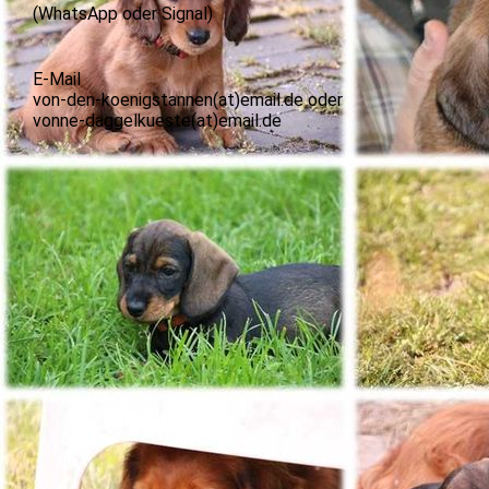
(WhatsApp oder Signal)
E-Mail
von-den-koenigstannen(at)email.de oder
vonne-daggelkueste(at)email.de